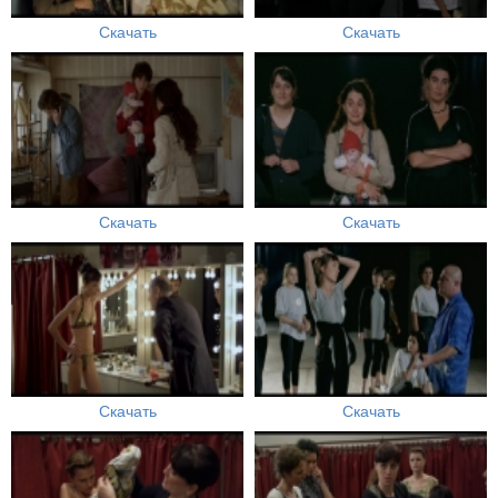
Скачать
Скачать
Скачать
Скачать
Скачать
Скачать