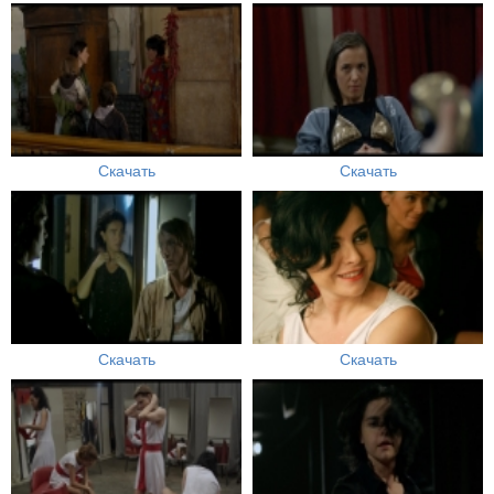
Скачать
Скачать
Скачать
Скачать