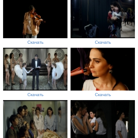
Скачать
Скачать
Скачать
Скачать