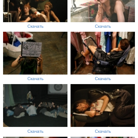
Скачать
Скачать
Скачать
Скачать
Скачать
Скачать