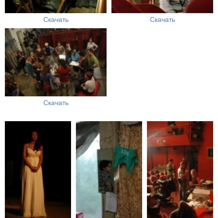
Скачать
Скачать
Скачать