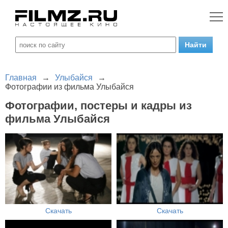
Главная
→
Улыбайся
→
Фотографии из фильма Улыбайся
Фотографии, постеры и кадры из
фильма Улыбайся
Скачать
Скачать