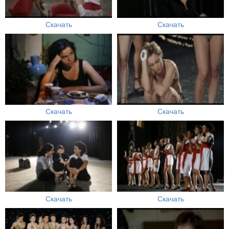
Скачать
Скачать
Скачать
Скачать
Скачать
Скачать