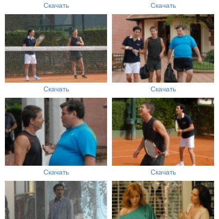
Скачать
Скачать
Скачать
Скачать
Скачать
Скачать