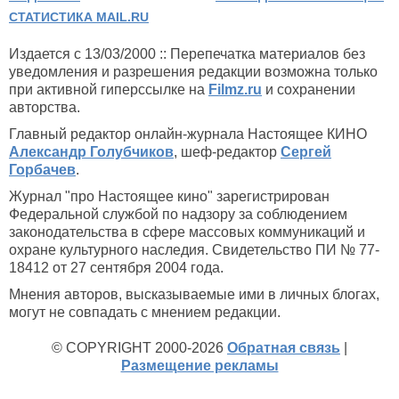
СТАТИСТИКА MAIL.RU
Издается с 13/03/2000 :: Перепечатка материалов без
уведомления и разрешения редакции возможна только
при активной гиперссылке на
Filmz.ru
и сохранении
авторства.
Главный редактор онлайн-журнала Настоящее КИНО
Александр Голубчиков
, шеф-редактор
Сергей
Горбачев
.
Журнал "про Настоящее кино" зарегистрирован
Федеральной службой по надзору за соблюдением
законодательства в сфере массовых коммуникаций и
охране культурного наследия. Свидетельство ПИ № 77-
18412 от 27 сентября 2004 года.
Мнения авторов, высказываемые ими в личных блогах,
могут не совпадать с мнением редакции.
© COPYRIGHT 2000-2026
Обратная связь
|
Размещение рекламы