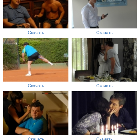
Скачать
Скачать
Скачать
Скачать
Скачать
Скачать