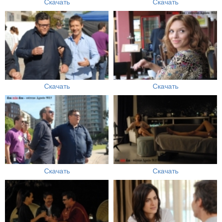
Скачать
Скачать
Скачать
Скачать
Скачать
Скачать