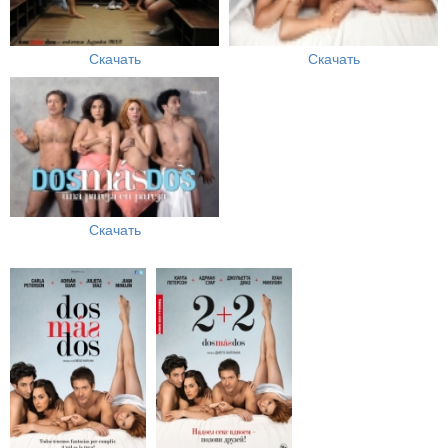
Скачать
Скачать
Скачать