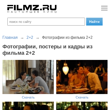
Главная
→
2+2
→
Фотографии из фильма 2+2
Фотографии, постеры и кадры из
фильма 2+2
Скачать
Скачать