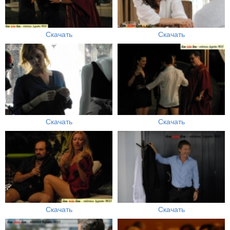
Скачать
Скачать
Скачать
Скачать
Скачать
Скачать