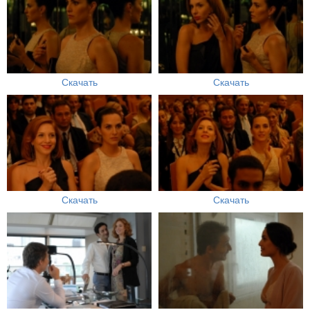
Скачать
Скачать
Скачать
Скачать