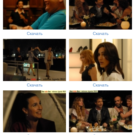
Скачать
Скачать
Скачать
Скачать