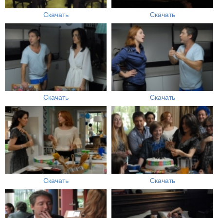
Скачать
Скачать
Скачать
Скачать
Скачать
Скачать