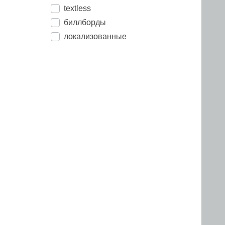
textless
биллборды
локализованные