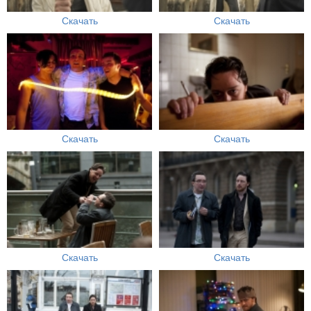
Скачать
Скачать
Скачать
Скачать
Скачать
Скачать