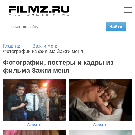
Главная
→
Зажги меня
→
Фотографии из фильма Зажги меня
Фотографии, постеры и кадры из
фильма Зажги меня
Скачать
Скачать