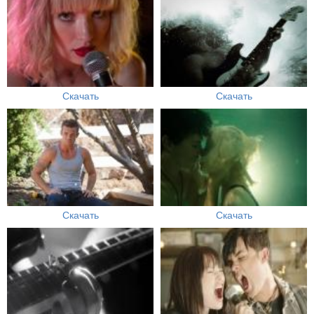
Скачать
Скачать
Скачать
Скачать