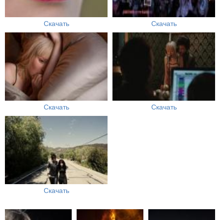
Скачать
Скачать
Скачать
Скачать
Скачать