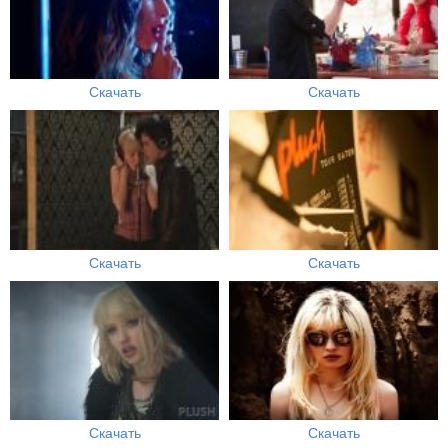
Скачать
Скачать
Скачать
Скачать
Скачать
Скачать