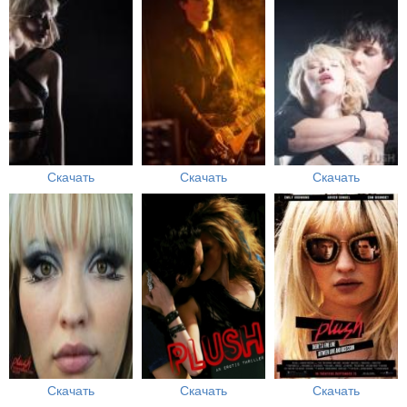
Скачать
Скачать
Скачать
Скачать
Скачать
Скачать