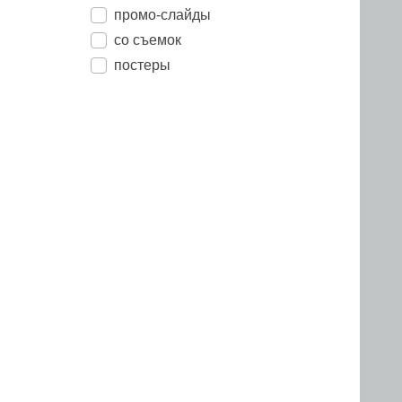
промо-слайды
со съемок
постеры