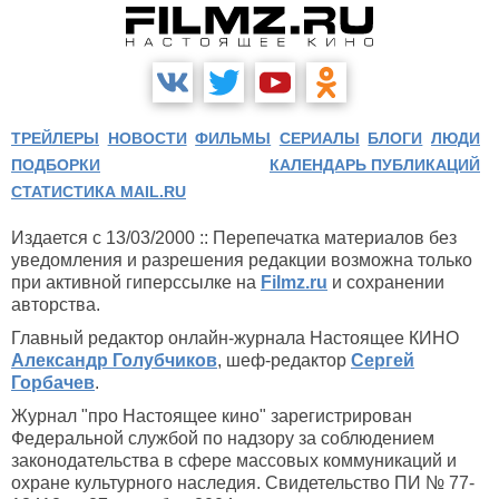
ТРЕЙЛЕРЫ
НОВОСТИ
ФИЛЬМЫ
СЕРИАЛЫ
БЛОГИ
ЛЮДИ
ПОДБОРКИ
КАЛЕНДАРЬ ПУБЛИКАЦИЙ
СТАТИСТИКА MAIL.RU
Издается с 13/03/2000 :: Перепечатка материалов без
уведомления и разрешения редакции возможна только
при активной гиперссылке на
Filmz.ru
и сохранении
авторства.
Главный редактор онлайн-журнала Настоящее КИНО
Александр Голубчиков
, шеф-редактор
Сергей
Горбачев
.
Журнал "про Настоящее кино" зарегистрирован
Федеральной службой по надзору за соблюдением
законодательства в сфере массовых коммуникаций и
охране культурного наследия. Свидетельство ПИ № 77-