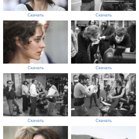
Скачать
Скачать
Скачать
Скачать
Скачать
Скачать