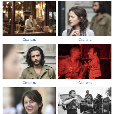
Скачать
Скачать
Скачать
Скачать