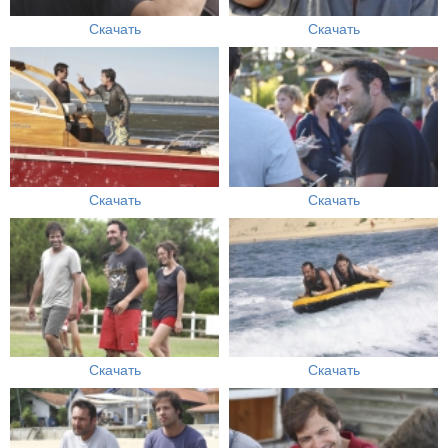
Скачать
Скачать
Скачать
Скачать
Скачать
Скачать