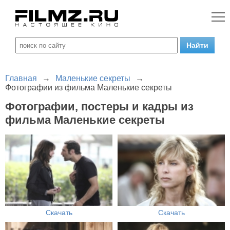
Главная
→
Маленькие секреты
→
Фотографии из фильма Маленькие секреты
Фотографии, постеры и кадры из
фильма Маленькие секреты
Скачать
Скачать