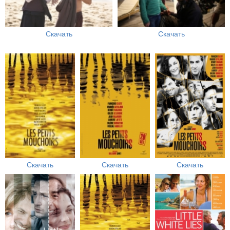
Скачать
Скачать
Скачать
Скачать
Скачать