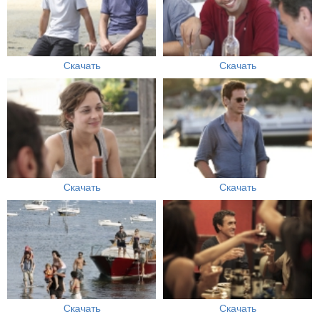
Скачать
Скачать
Скачать
Скачать
Скачать
Скачать