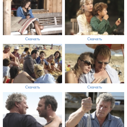
Скачать
Скачать
Скачать
Скачать