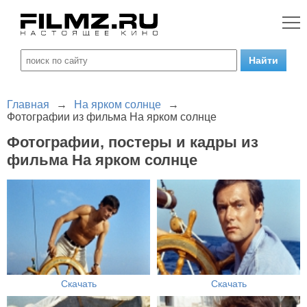
Главная
→
На ярком солнце
→
Фотографии из фильма На ярком солнце
Фотографии, постеры и кадры из
фильма На ярком солнце
Скачать
Скачать