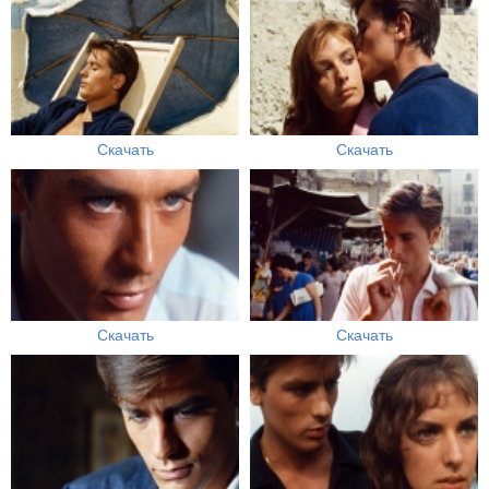
Скачать
Скачать
Скачать
Скачать