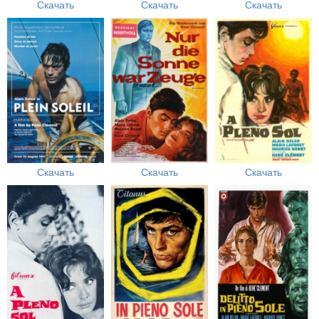
Скачать
Скачать
Скачать
Скачать
Скачать
Скачать