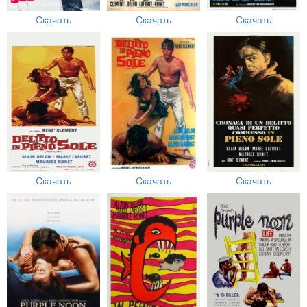
Скачать
Скачать
Скачать
Скачать
Скачать
Скачать