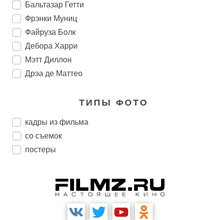
Бальтазар Гетти
Фрэнки Муниц
Файруза Болк
Дебора Харри
Мэтт Диллон
Дрэа де Маттео
ТИПЫ ФОТО
кадры из фильма
со съемок
постеры