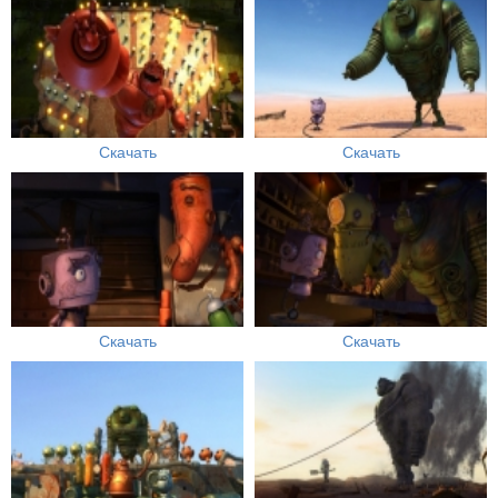
Скачать
Скачать
Скачать
Скачать