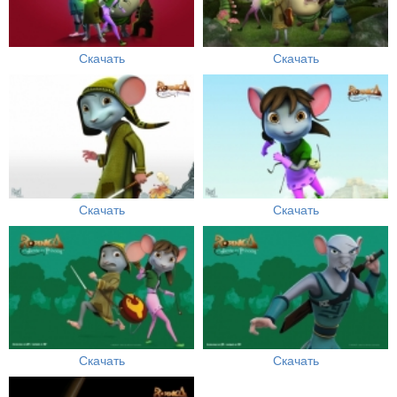
Скачать
Скачать
Скачать
Скачать
Скачать
Скачать