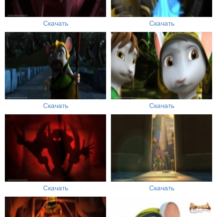
Скачать
Скачать
Скачать
Скачать
Скачать
Скачать