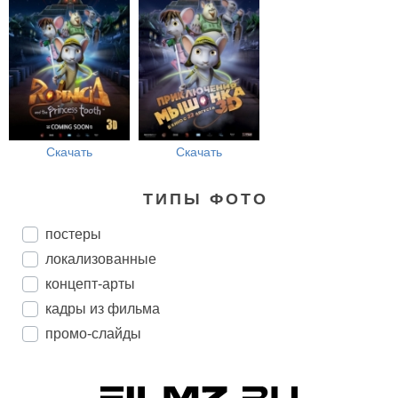
Скачать
Скачать
ТИПЫ ФОТО
постеры
локализованные
концепт-арты
кадры из фильма
промо-слайды