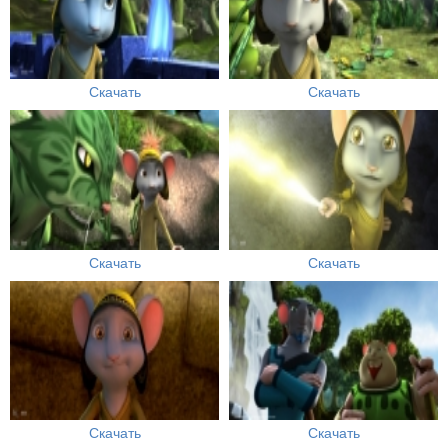
Скачать
Скачать
Скачать
Скачать
Скачать
Скачать