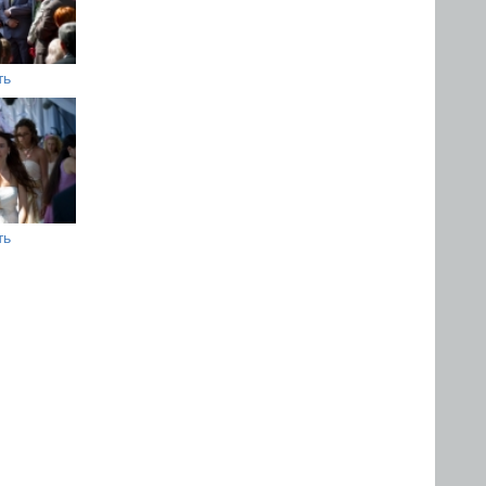
ть
ть