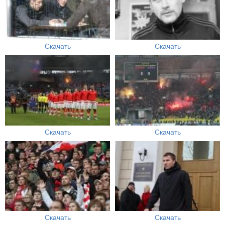
Скачать
Скачать
Скачать
Скачать
Скачать
Скачать