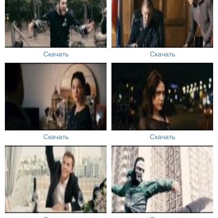
Скачать
Скачать
Скачать
Скачать