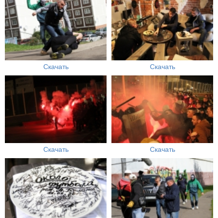
Скачать
Скачать
Скачать
Скачать