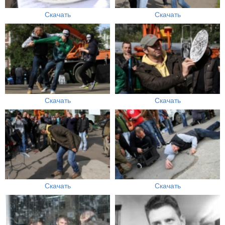
Скачать
Скачать
Скачать
Скачать
Скачать
Скачать