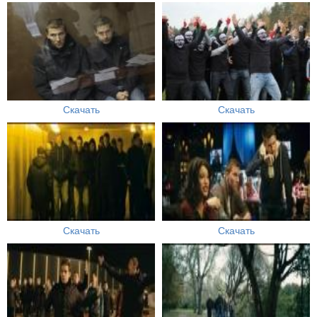
Скачать
Скачать
Скачать
Скачать