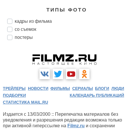
ТИПЫ ФОТО
кадры из фильма
со съемок
постеры
ТРЕЙЛЕРЫ
НОВОСТИ
ФИЛЬМЫ
СЕРИАЛЫ
БЛОГИ
ЛЮДИ
ПОДБОРКИ
КАЛЕНДАРЬ ПУБЛИКАЦИЙ
СТАТИСТИКА MAIL.RU
Издается с 13/03/2000 :: Перепечатка материалов без
уведомления и разрешения редакции возможна только
при активной гиперссылке на
Filmz.ru
и сохранении