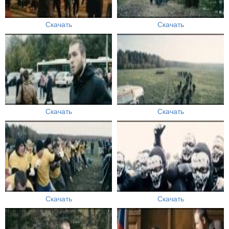
Скачать
Скачать
Скачать
Скачать
Скачать
Скачать