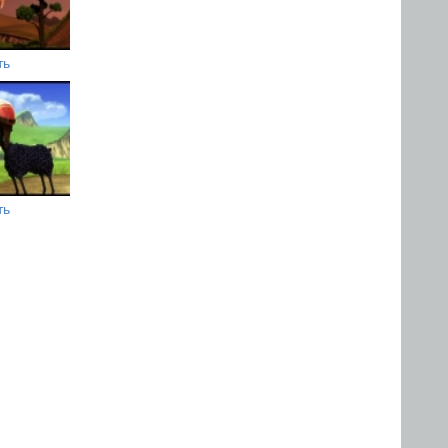
ть
ть