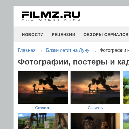
НОВОСТИ
РЕЦЕНЗИИ
ОБЗОРЫ СЕРИАЛОВ
Главная
→
Блэки летит на Луну
→
Фотографии и
Фотографии, постеры и ка
Скачать
Скачать