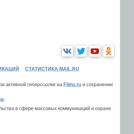
ИКАЦИЙ
СТАТИСТИКА MAIL.RU
при активной гиперссылке на
Filmz.ru
и сохранении
ев
.
льства в сфере массовых коммуникаций и охране