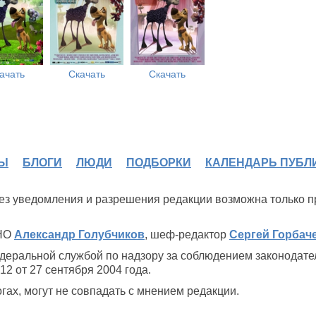
ачать
Скачать
Скачать
Ы
БЛОГИ
ЛЮДИ
ПОДБОРКИ
КАЛЕНДАРЬ ПУБЛ
 без уведомления и разрешения редакции возможна только 
ИНО
Александр Голубчиков
, шеф-редактор
Сергей Горбач
деральной службой по надзору за соблюдением законодате
2 от 27 сентября 2004 года.
ах, могут не совпадать с мнением редакции.