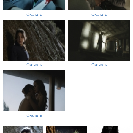
Скачать
Скачать
Скачать
Скачать
Скачать