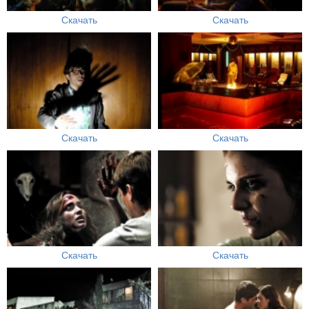
Скачать
Скачать
Скачать
Скачать
Скачать
Скачать