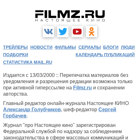
ТРЕЙЛЕРЫ
НОВОСТИ
ФИЛЬМЫ
СЕРИАЛЫ
БЛОГИ
ЛЮДИ
ПОДБОРКИ
КАЛЕНДАРЬ ПУБЛИКАЦИЙ
СТАТИСТИКА MAIL.RU
Издается с 13/03/2000 :: Перепечатка материалов без
уведомления и разрешения редакции возможна только
при активной гиперссылке на
Filmz.ru
и сохранении
авторства.
Главный редактор онлайн-журнала Настоящее КИНО
Александр Голубчиков
, шеф-редактор
Сергей
Горбачев
.
Журнал "про Настоящее кино" зарегистрирован
Федеральной службой по надзору за соблюдением
законодательства в сфере массовых коммуникаций и