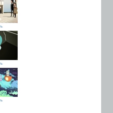
ть
ть
ть