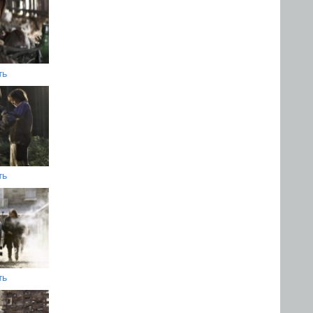
ть
ть
ть