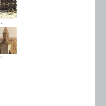
ть
ть