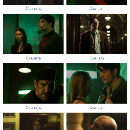
Скачать
Скачать
Скачать
Скачать
Скачать
Скачать