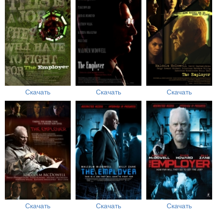
Скачать
Скачать
Скачать
Скачать
Скачать
Скачать