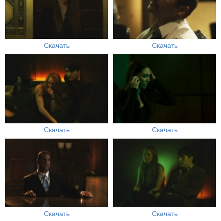
Скачать
Скачать
Скачать
Скачать
Скачать
Скачать