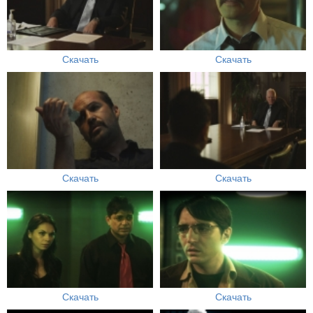
Скачать
Скачать
Скачать
Скачать
Скачать
Скачать