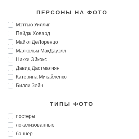
ПЕРСОНЫ НА ФОТО
Мэттью Уиллиг
Пейдж Ховард
Майкл ДеЛоренцо
Малкольм МакДауэлл
Никки Эйкокс
Давид Дастмалчян
Катерина Микайленко
Билли Зейн
ТИПЫ ФОТО
постеры
локализованные
баннер