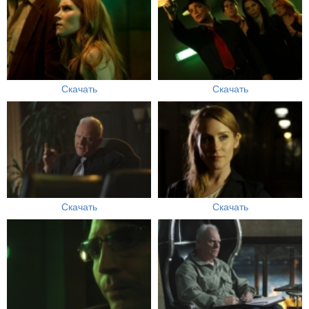
Скачать
Скачать
Скачать
Скачать