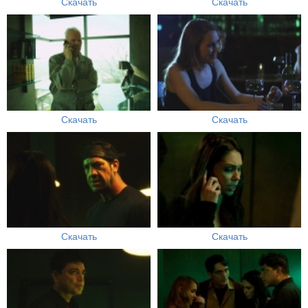
Скачать
Скачать
Скачать
Скачать
Скачать
Скачать