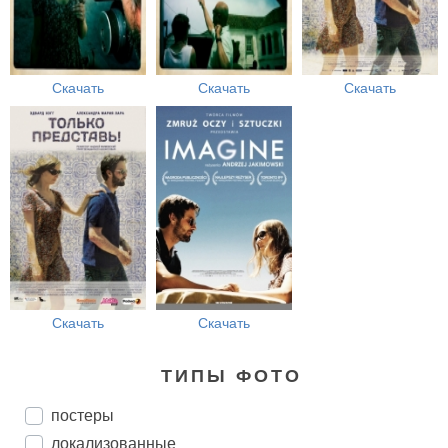
Скачать
Скачать
Скачать
Скачать
Скачать
ТИПЫ ФОТО
постеры
локализованные