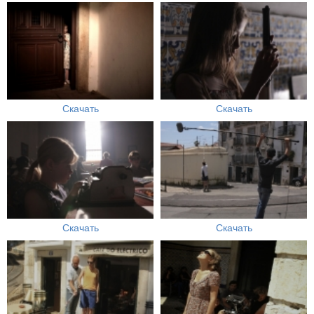
Скачать
Скачать
Скачать
Скачать