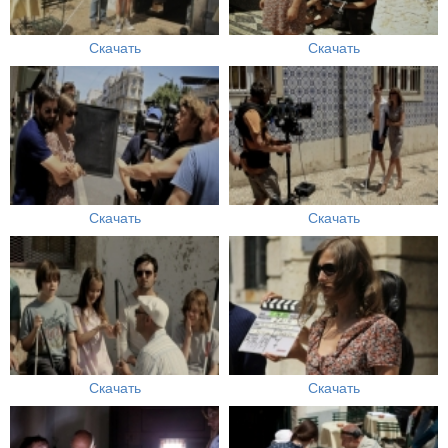
Скачать
Скачать
Скачать
Скачать
Скачать
Скачать