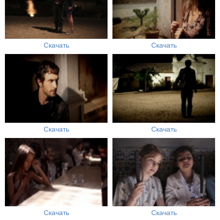
Скачать
Скачать
Скачать
Скачать
Скачать
Скачать