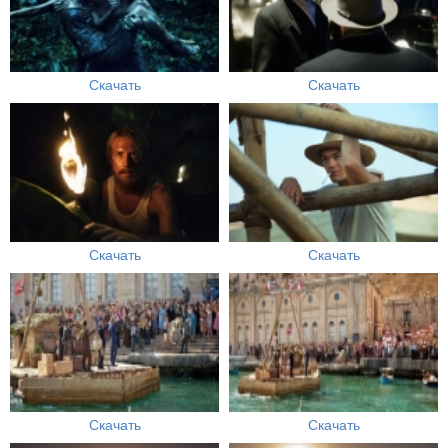
Скачать
Скачать
Скачать
Скачать
Скачать
Скачать