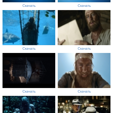
Скачать
Скачать
Скачать
Скачать
Скачать
Скачать