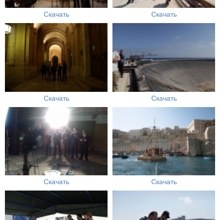
Скачать
Скачать
Скачать
Скачать
Скачать
Скачать