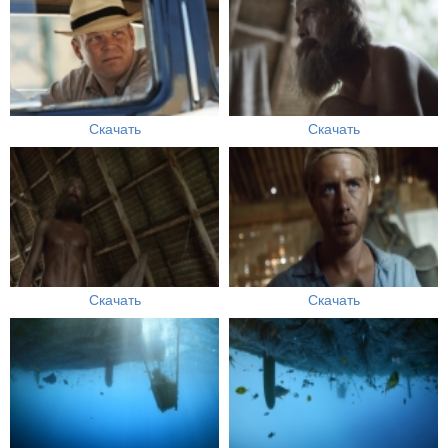
Скачать
Скачать
Скачать
Скачать