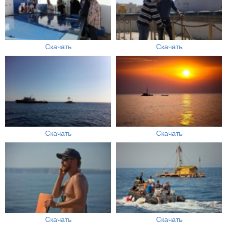
Скачать
Скачать
Скачать
Скачать
Скачать
Скачать