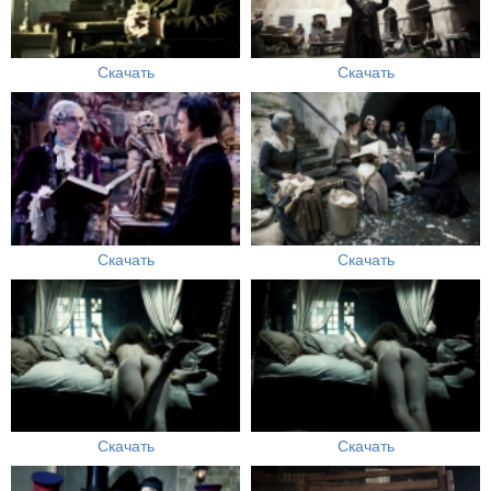
Скачать
Скачать
Скачать
Скачать
Скачать
Скачать