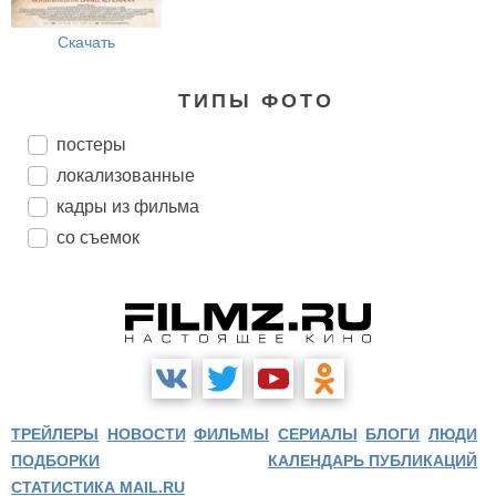
Скачать
ТИПЫ ФОТО
постеры
локализованные
кадры из фильма
со съемок
ТРЕЙЛЕРЫ
НОВОСТИ
ФИЛЬМЫ
СЕРИАЛЫ
БЛОГИ
ЛЮДИ
ПОДБОРКИ
КАЛЕНДАРЬ ПУБЛИКАЦИЙ
СТАТИСТИКА MAIL.RU