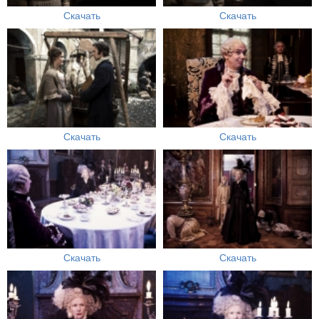
Скачать
Скачать
Скачать
Скачать
Скачать
Скачать