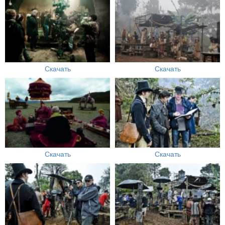
Скачать
Скачать
Скачать
Скачать