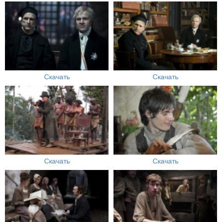
Скачать
Скачать
Скачать
Скачать