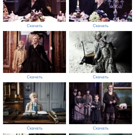
Скачать
Скачать
Скачать
Скачать
Скачать
Скачать