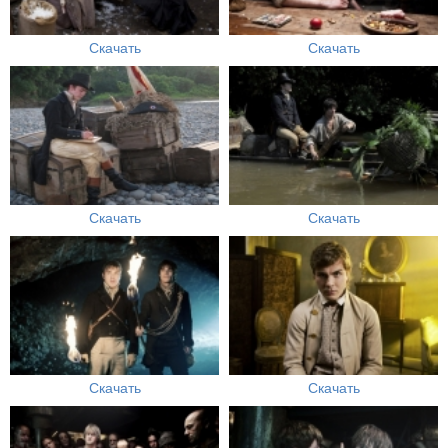
Скачать
Скачать
Скачать
Скачать
Скачать
Скачать