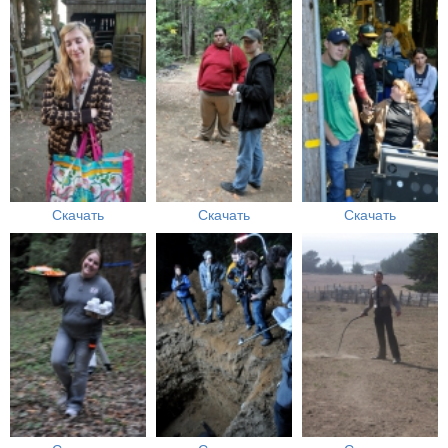
Скачать
Скачать
Скачать