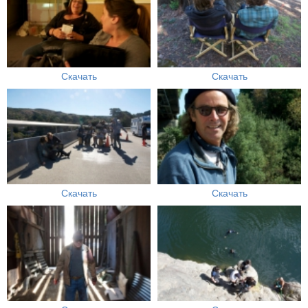
Скачать
Скачать
Скачать
Скачать