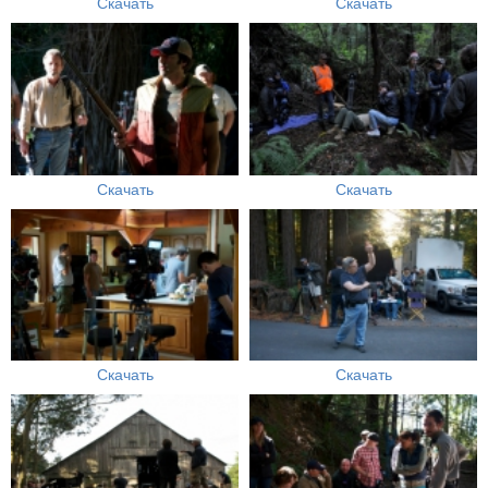
Скачать
Скачать
Скачать
Скачать
Скачать
Скачать