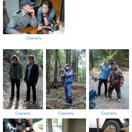
Скачать
Скачать
Скачать
Скачать