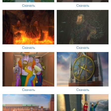
Скачать
Скачать
Скачать
Скачать
Скачать
Скачать