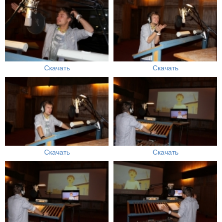
Скачать
Скачать
Скачать
Скачать