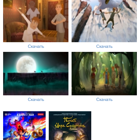
Скачать
Скачать
Скачать
Скачать