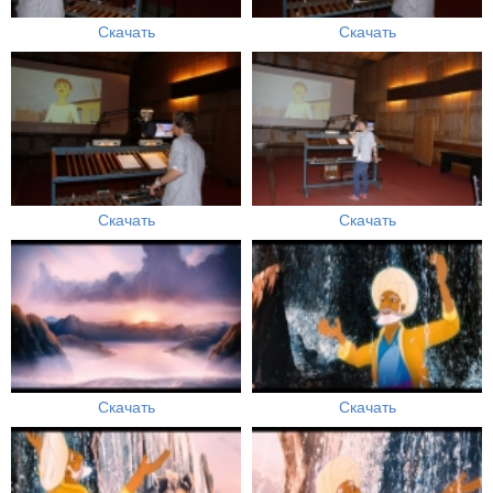
Скачать
Скачать
Скачать
Скачать
Скачать
Скачать