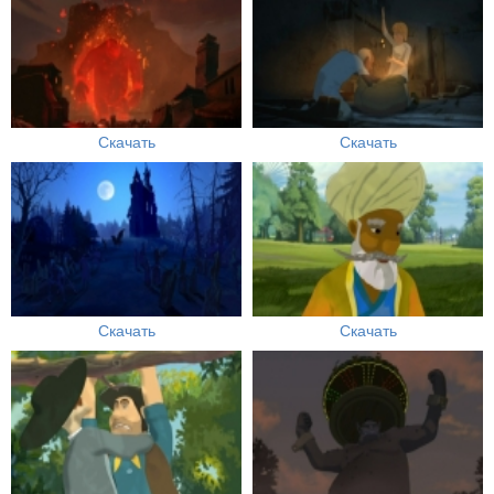
Скачать
Скачать
Скачать
Скачать