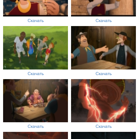
Скачать
Скачать
Скачать
Скачать
Скачать
Скачать