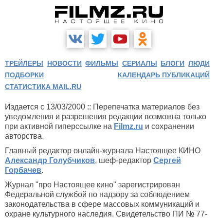
ТРЕЙЛЕРЫ
НОВОСТИ
ФИЛЬМЫ
СЕРИАЛЫ
БЛОГИ
ЛЮДИ
ПОДБОРКИ
КАЛЕНДАРЬ ПУБЛИКАЦИЙ
СТАТИСТИКА MAIL.RU
Издается с 13/03/2000 :: Перепечатка материалов без
уведомления и разрешения редакции возможна только
при активной гиперссылке на
Filmz.ru
и сохранении
авторства.
Главный редактор онлайн-журнала Настоящее КИНО
Александр Голубчиков
, шеф-редактор
Сергей
Горбачев
.
Журнал "про Настоящее кино" зарегистрирован
Федеральной службой по надзору за соблюдением
законодательства в сфере массовых коммуникаций и
охране культурного наследия. Свидетельство ПИ № 77-