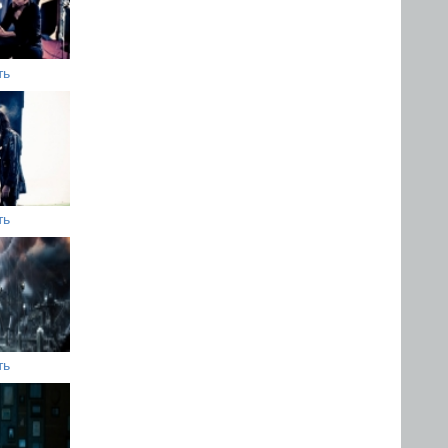
ть
ть
ть