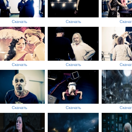
Скачать
Скачать
Скача
Скачать
Скачать
Скача
Скачать
Скачать
Скача