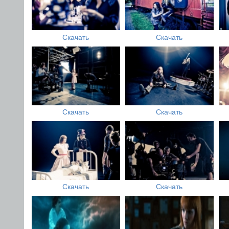
Скачать
Скачать
Скачать
Скачать
Скачать
Скачать