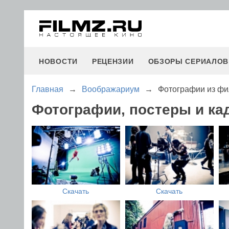
НОВОСТИ
РЕЦЕНЗИИ
ОБЗОРЫ СЕРИАЛОВ
Главная
→
Воображариум
→
Фотографии из ф
Фотографии, постеры и к
Скачать
Скачать