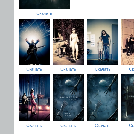
Скачать
Скачать
Скачать
Скачать
Ск
Скачать
Скачать
Скачать
Ск