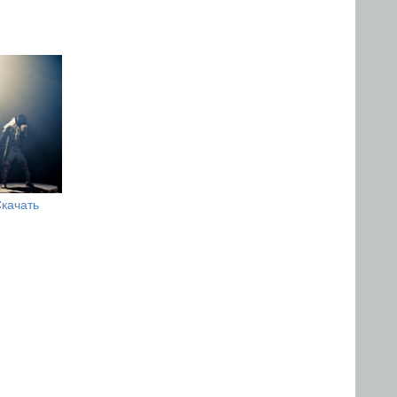
качать