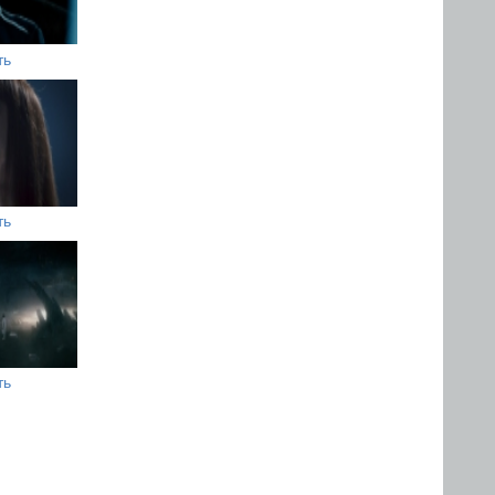
ть
ть
ть