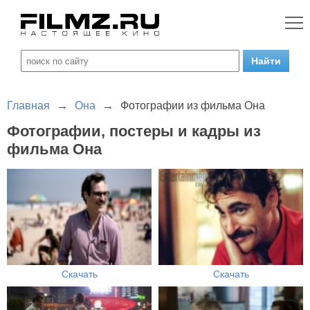
Главная
→
Она
→
Фотографии из фильма Она
Фотографии, постеры и кадры из
фильма Она
Скачать
Скачать