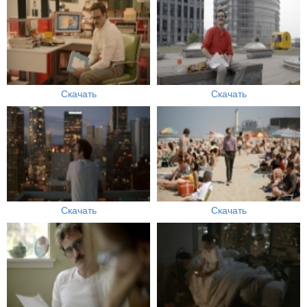
Скачать
Скачать
Скачать
Скачать