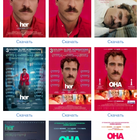
Скачать
Скачать
Скачать
Скачать
Скачать
Скачать