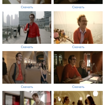
Скачать
Скачать
Скачать
Скачать
Скачать
Скачать