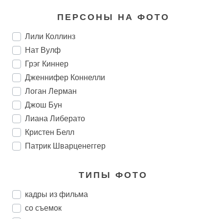
ПЕРСОНЫ НА ФОТО
Лили Коллинз
Нат Вулф
Грэг Киннер
Дженнифер Коннелли
Логан Лерман
Джош Бун
Лиана Либерато
Кристен Белл
Патрик Шварценеггер
ТИПЫ ФОТО
кадры из фильма
со съемок