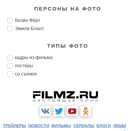
ПЕРСОНЫ НА ФОТО
Колин Фёрт
Эмили Блант
ТИПЫ ФОТО
кадры из фильма
постеры
со съемок
ТРЕЙЛЕРЫ
НОВОСТИ
ФИЛЬМЫ
СЕРИАЛЫ
БЛОГИ
ЛЮДИ