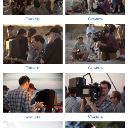
Скачать
Скачать
Скачать
Скачать
Скачать
Скачать