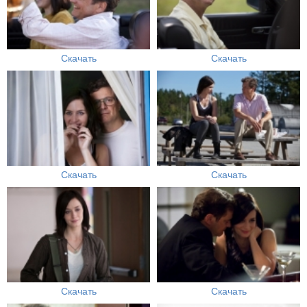
Скачать
Скачать
Скачать
Скачать
Скачать
Скачать