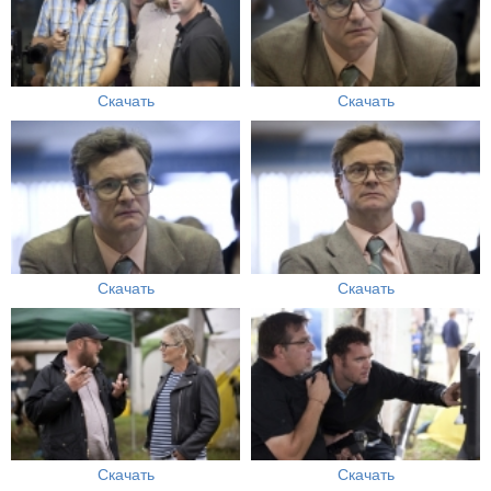
Скачать
Скачать
Скачать
Скачать
Скачать
Скачать