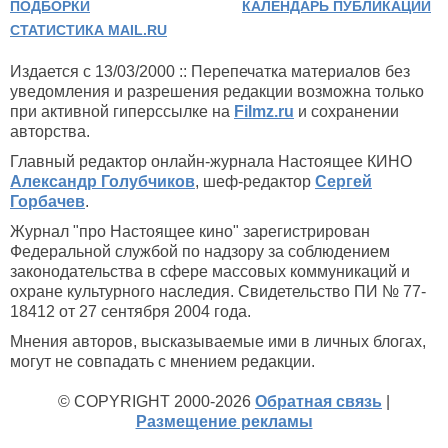
ПОДБОРКИ
КАЛЕНДАРЬ ПУБЛИКАЦИЙ
СТАТИСТИКА MAIL.RU
Издается с 13/03/2000 :: Перепечатка материалов без
уведомления и разрешения редакции возможна только
при активной гиперссылке на
Filmz.ru
и сохранении
авторства.
Главный редактор онлайн-журнала Настоящее КИНО
Александр Голубчиков
, шеф-редактор
Сергей
Горбачев
.
Журнал "про Настоящее кино" зарегистрирован
Федеральной службой по надзору за соблюдением
законодательства в сфере массовых коммуникаций и
охране культурного наследия. Свидетельство ПИ № 77-
18412 от 27 сентября 2004 года.
Мнения авторов, высказываемые ими в личных блогах,
могут не совпадать с мнением редакции.
© COPYRIGHT 2000-2026
Обратная связь
|
Размещение рекламы