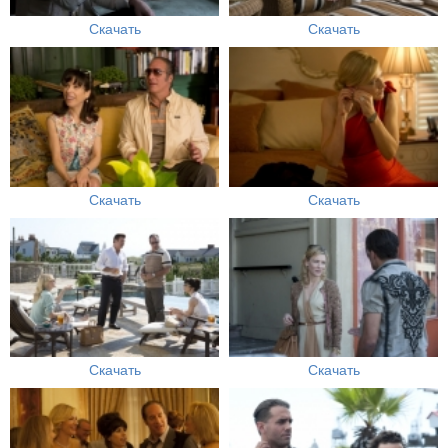
Скачать
Скачать
Скачать
Скачать
Скачать
Скачать