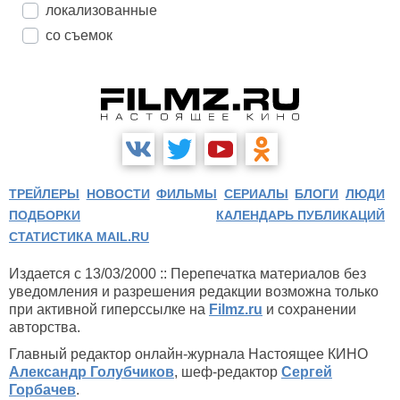
локализованные
со съемок
ТРЕЙЛЕРЫ
НОВОСТИ
ФИЛЬМЫ
СЕРИАЛЫ
БЛОГИ
ЛЮДИ
ПОДБОРКИ
КАЛЕНДАРЬ ПУБЛИКАЦИЙ
СТАТИСТИКА MAIL.RU
Издается с 13/03/2000 :: Перепечатка материалов без
уведомления и разрешения редакции возможна только
при активной гиперссылке на
Filmz.ru
и сохранении
авторства.
Главный редактор онлайн-журнала Настоящее КИНО
Александр Голубчиков
, шеф-редактор
Сергей
Горбачев
.