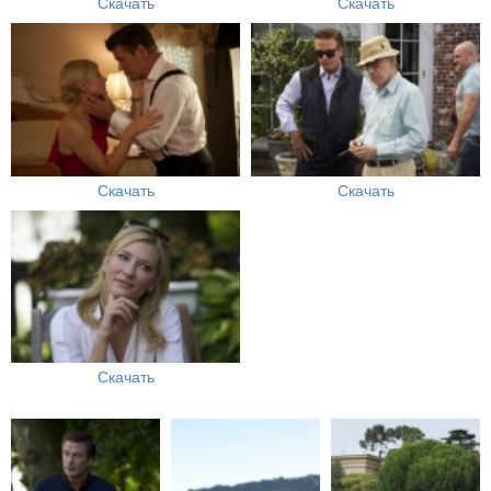
Скачать
Скачать
Скачать
Скачать
Скачать