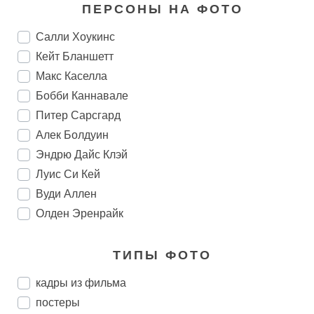
ПЕРСОНЫ НА ФОТО
Салли Хоукинс
Кейт Бланшетт
Макс Каселла
Бобби Каннавале
Питер Сарсгард
Алек Болдуин
Эндрю Дайс Клэй
Луис Си Кей
Вуди Аллен
Олден Эренрайк
ТИПЫ ФОТО
кадры из фильма
постеры