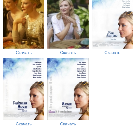
Скачать
Скачать
Скачать
Скачать
Скачать