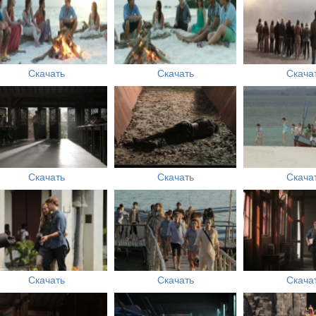
Скачать
Скачать
Скача
Скачать
Скачать
Скача
Скачать
Скачать
Скача