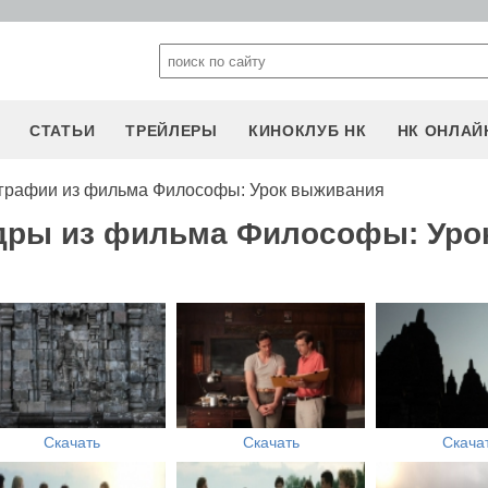
СТАТЬИ
ТРЕЙЛЕРЫ
КИНОКЛУБ НК
НК ОНЛАЙ
графии из фильма Философы: Урок выживания
адры из фильма Философы: Уро
Скачать
Скачать
Скача