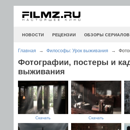
НОВОСТИ
РЕЦЕНЗИИ
ОБЗОРЫ СЕРИАЛОВ
Главная
→
Философы: Урок выживания
→
Фото
Фотографии, постеры и к
выживания
Скачать
Скачать