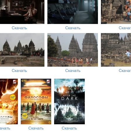
Скачать
Скачать
Скача
Скачать
Скачать
Скача
ачать
Скачать
Скачать