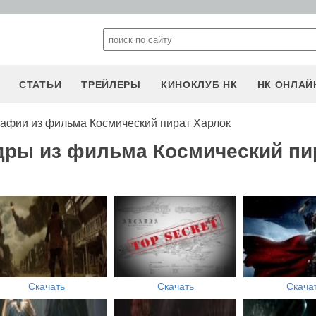
СТАТЬИ
ТРЕЙЛЕРЫ
КИНОКЛУБ НК
НК ОНЛАЙ
афии из фильма Космический пират Харлок
дры из фильма Космический пи
Скачать
Скачать
Скача