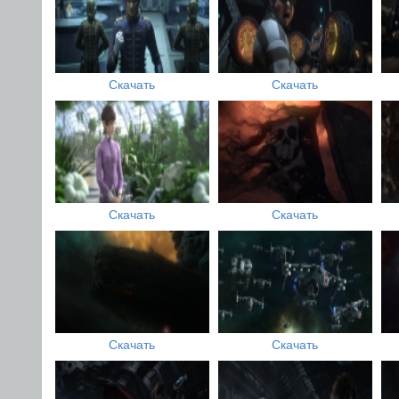
Скачать
Скачать
Скачать
Скачать
Скачать
Скачать