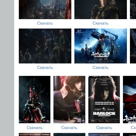
Скачать
Скачать
Скачать
Скачать
Скачать
Скачать
Скачать
Ск