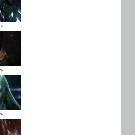
ть
ть
ть