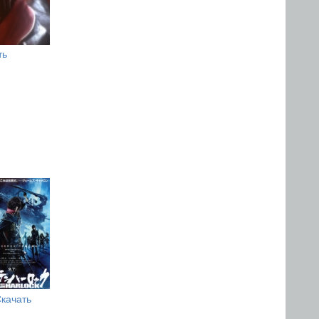
ть
качать