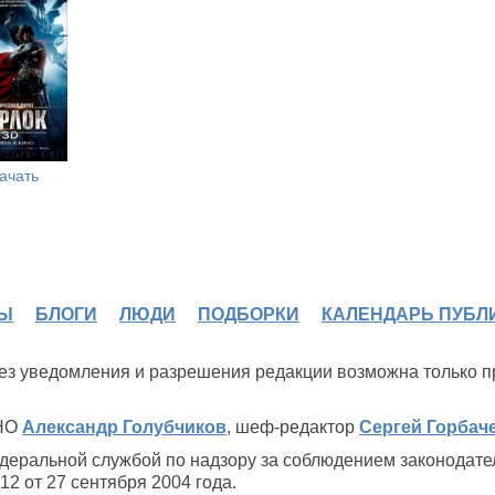
ачать
Ы
БЛОГИ
ЛЮДИ
ПОДБОРКИ
КАЛЕНДАРЬ ПУБЛ
 без уведомления и разрешения редакции возможна только 
ИНО
Александр Голубчиков
, шеф-редактор
Сергей Горбач
деральной службой по надзору за соблюдением законодате
2 от 27 сентября 2004 года.