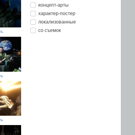
концепт-арты
характер-постер
локализованные
со съемок
ть
ть
ть