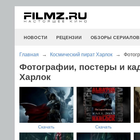
НОВОСТИ
РЕЦЕНЗИИ
ОБЗОРЫ СЕРИАЛОВ
Главная
→
Космический пират Харлок
→
Фотогр
Фотографии, постеры и ка
Харлок
Скачать
Скачать