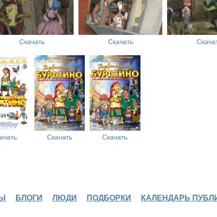
Скачать
Скачать
Скача
ачать
Скачать
Скачать
Ы
БЛОГИ
ЛЮДИ
ПОДБОРКИ
КАЛЕНДАРЬ ПУБЛ