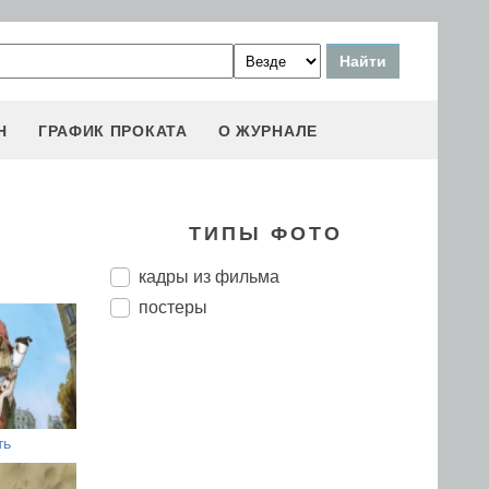
Н
ГРАФИК ПРОКАТА
О ЖУРНАЛЕ
ТИПЫ ФОТО
кадры из фильма
постеры
ть