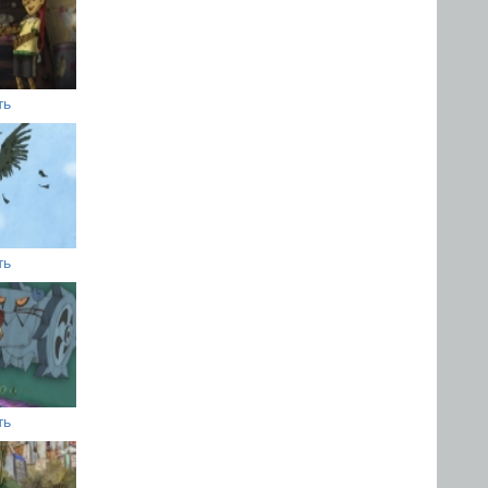
ть
ть
ть