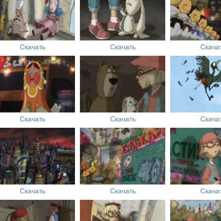
Скачать
Скачать
Скача
Скачать
Скачать
Скача
Скачать
Скачать
Скача