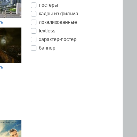
постеры
кадры из фильма
локализованные
ть
textless
характер-постер
баннер
ть