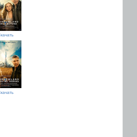
качать
качать