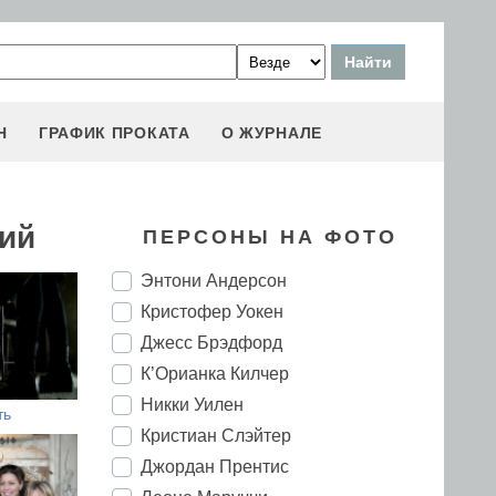
Н
ГРАФИК ПРОКАТА
О ЖУРНАЛЕ
ий
ПЕРСОНЫ НА ФОТО
Энтони Андерсон
Кристофер Уокен
Джесс Брэдфорд
К’Орианка Килчер
Никки Уилен
ть
Кристиан Слэйтер
Джордан Прентис