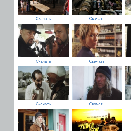
Скачать
Скачать
Скачать
Скачать
Скачать
Скачать