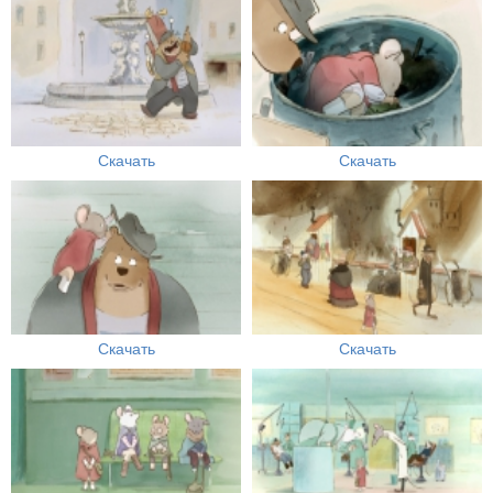
Скачать
Скачать
Скачать
Скачать