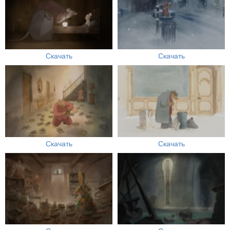
Скачать
Скачать
Скачать
Скачать