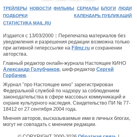
ТРЕЙЛЕРЫ
НОВОСТИ
ФИЛЬМЫ
СЕРИАЛЫ
БЛОГИ
ЛЮДИ
ПОДБОРКИ
КАЛЕНДАРЬ ПУБЛИКАЦИЙ
СТАТИСТИКА MAIL.RU
Издается с 13/03/2000 :: Перепечатка материалов без
уведомления и разрешения редакции возможна только
при активной гиперссылке на
Filmz.ru
и сохранении
авторства.
Главный редактор онлайн-журнала Настоящее КИНО
Александр Голубчиков
, шеф-редактор
Сергей
Горбачев
.
Журнал "про Настоящее кино" зарегистрирован
Федеральной службой по надзору за соблюдением
законодательства в сфере массовых коммуникаций и
охране культурного наследия. Свидетельство ПИ № 77-
18412 от 27 сентября 2004 года.
Мнения авторов, высказываемые ими в личных блогах,
могут не совпадать с мнением редакции.
© COPYRIGHT 2000-2026
Обратная связь
|