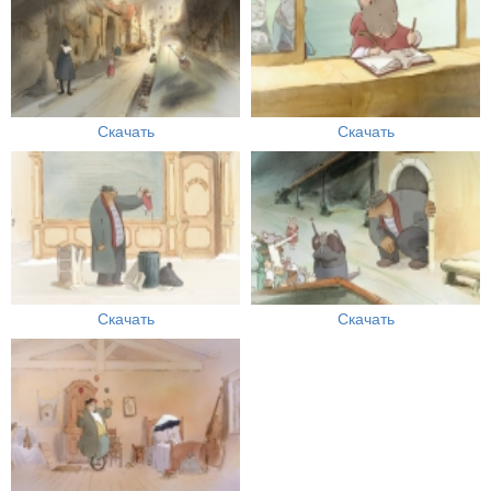
Скачать
Скачать
Скачать
Скачать