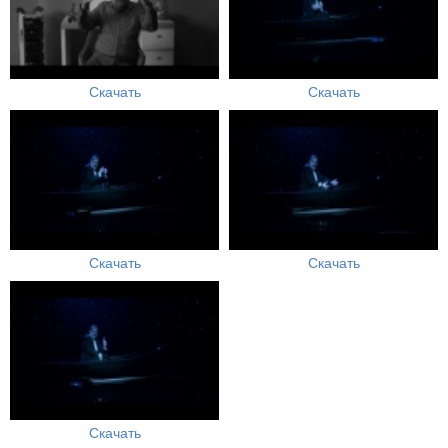
Скачать
Скачать
Скачать
Скачать
Скачать