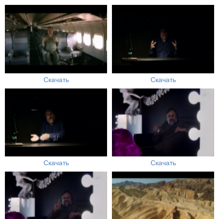
Скачать
Скачать
Скачать
Скачать