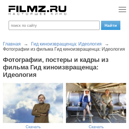
Главная
→
Гид киноизвращенца: Идеология
→
Фотографии из фильма Гид киноизвращенца: Идеология
Фотографии, постеры и кадры из
фильма Гид киноизвращенца:
Идеология
Скачать
Скачать