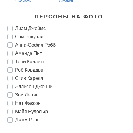
Скачать
Скачать
ПЕРСОНЫ НА ФОТО
Лиам Джеймс
Сэм Рокуэлл
Анна-София Робб
Аманда Пит
Тони Коллетт
Роб Корддри
Стив Карелл
Эллисон Дженни
Зои Левин
Нат Факсон
Майя Рудольф
Джим Рэш