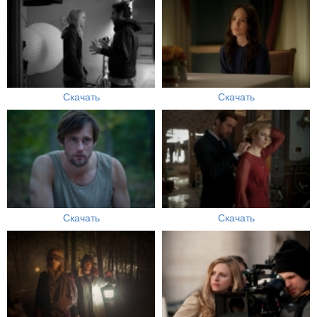
Скачать
Скачать
Скачать
Скачать