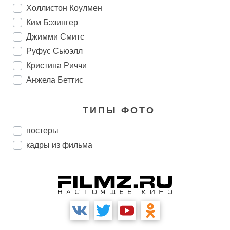
Холлистон Коулмен
Ким Бэзингер
Джимми Смитс
Руфус Сьюэлл
Кристина Риччи
Анжела Беттис
ТИПЫ ФОТО
постеры
кадры из фильма