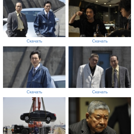
Скачать
Скачать
Скачать
Скачать