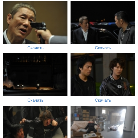
Скачать
Скачать
Скачать
Скачать