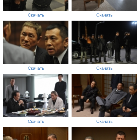
Скачать
Скачать
Скачать
Скачать
Скачать
Скачать