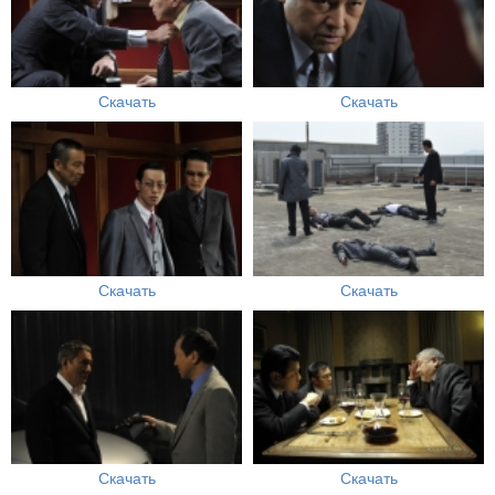
Скачать
Скачать
Скачать
Скачать
Скачать
Скачать