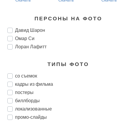
Скачать
Скачать
Скачать
ПЕРСОНЫ НА ФОТО
Давид Шарон
Омар Си
Лоран Лафитт
ТИПЫ ФОТО
со съемок
кадры из фильма
постеры
биллборды
локализованные
промо-слайды