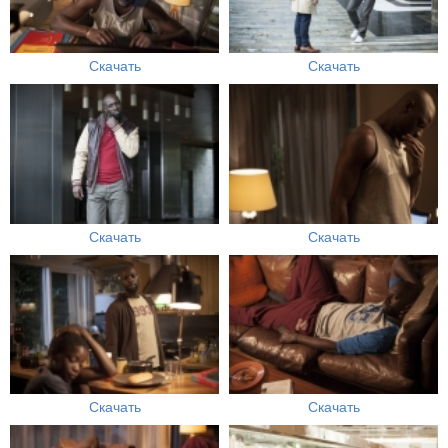
Скачать
Скачать
Скачать
Скачать
Скачать
Скачать