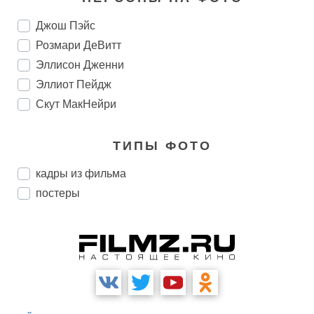
Джош Пэйс
Розмари ДеВитт
Эллисон Дженни
Эллиот Пейдж
Скут МакНейри
ТИПЫ ФОТО
кадры из фильма
постеры