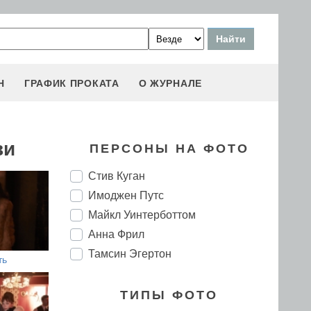
Н
ГРАФИК ПРОКАТА
О ЖУРНАЛЕ
ви
ПЕРСОНЫ НА ФОТО
Стив Куган
Имоджен Путс
Майкл Уинтерботтом
Анна Фрил
Тамсин Эгертон
ть
ТИПЫ ФОТО