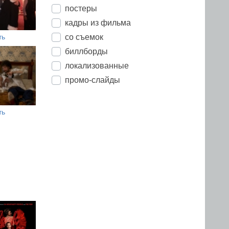
постеры
кадры из фильма
со съемок
ть
биллборды
локализованные
промо-слайды
ть