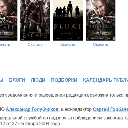
ачать
Скачать
Скачать
Скачать
Ы
БЛОГИ
ЛЮДИ
ПОДБОРКИ
КАЛЕНДАРЬ ПУБЛ
 без уведомления и разрешения редакции возможна только 
ИНО
Александр Голубчиков
, шеф-редактор
Сергей Горбач
деральной службой по надзору за соблюдением законодате
2 от 27 сентября 2004 года.