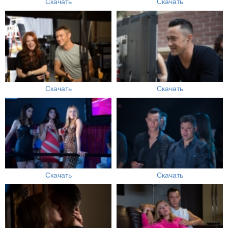
Скачать
Скачать
Скачать
Скачать
Скачать
Скачать