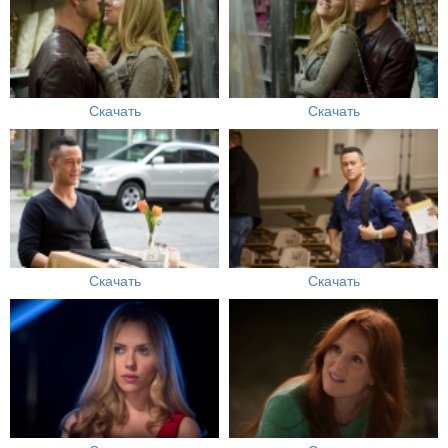
Скачать
Скачать
Скачать
Скачать