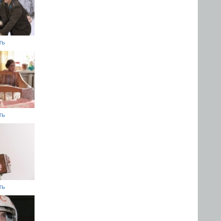
ть
ть
ть