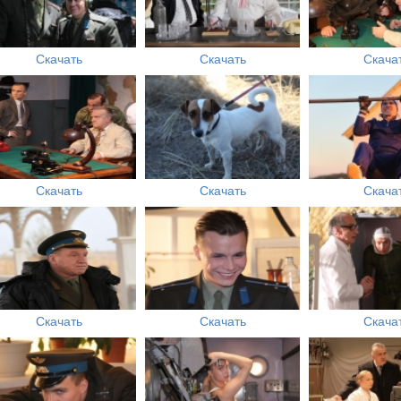
Скачать
Скачать
Скача
Скачать
Скачать
Скача
Скачать
Скачать
Скача