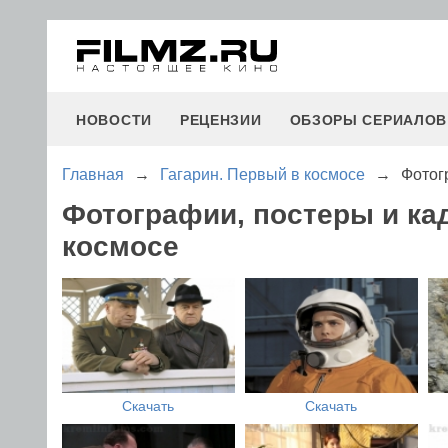
НОВОСТИ
РЕЦЕНЗИИ
ОБЗОРЫ СЕРИАЛОВ
Главная
→
Гагарин. Первый в космосе
→
Фотог
Фотографии, постеры и ка
космосе
Скачать
Скачать