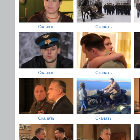
Скачать
Скачать
Скачать
Скачать
Скачать
Скачать