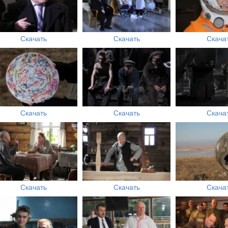
Скачать
Скачать
Скача
Скачать
Скачать
Скача
Скачать
Скачать
Скача