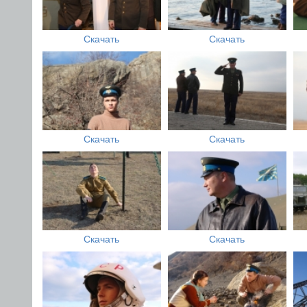
Скачать
Скачать
Скачать
Скачать
Скачать
Скачать