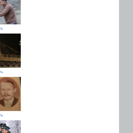
ть
ть
ть