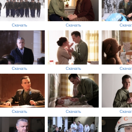
Скачать
Скачать
Скача
Скачать
Скачать
Скача
Скачать
Скачать
Скача