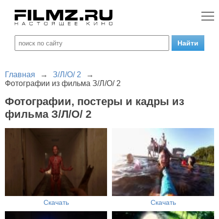
Главная
→
З/Л/О/ 2
→
Фотографии из фильма З/Л/О/ 2
Фотографии, постеры и кадры из
фильма З/Л/О/ 2
Скачать
Скачать