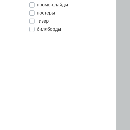
промо-слайды
постеры
тизер
биллборды