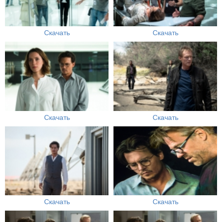
Скачать
Скачать
Скачать
Скачать
Скачать
Скачать