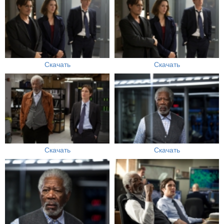
Скачать
Скачать
Скачать
Скачать