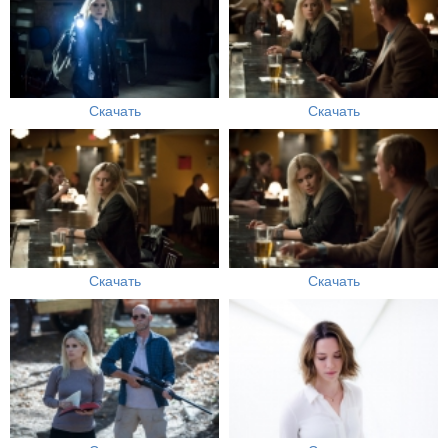
Скачать
Скачать
Скачать
Скачать