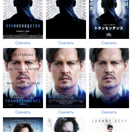
Скачать
Скачать
Скачать
Скачать
Скачать
Скачать