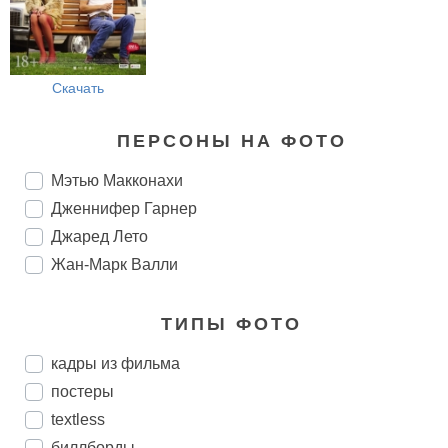
Скачать
ПЕРСОНЫ НА ФОТО
Мэтью Макконахи
Дженнифер Гарнер
Джаред Лето
Жан-Марк Валли
ТИПЫ ФОТО
кадры из фильма
постеры
textless
биллборды