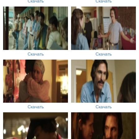
Скачать
Скачать
Скачать
Скачать
Скачать
Скачать