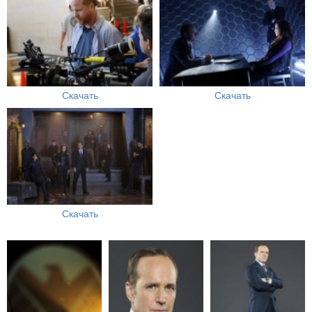
Скачать
Скачать
Скачать