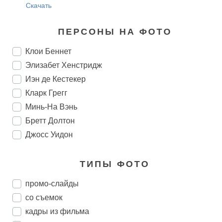
Скачать
ПЕРСОНЫ НА ФОТО
Клои Беннет
Элизабет Хенстридж
Иэн де Кестекер
Кларк Грегг
Минь-На Вэнь
Бретт Долтон
Джосс Уидон
ТИПЫ ФОТО
промо-слайды
со съемок
кадры из фильма