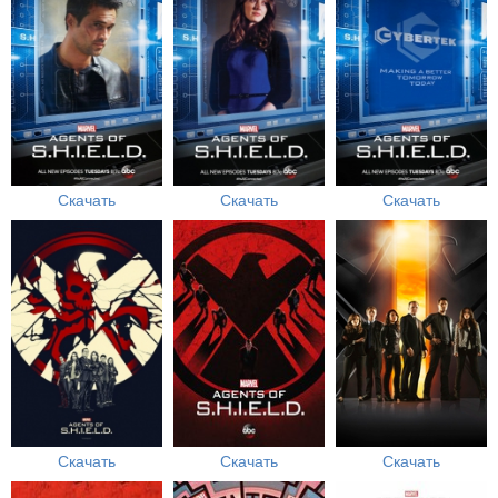
Скачать
Скачать
Скачать
Скачать
Скачать
Скачать